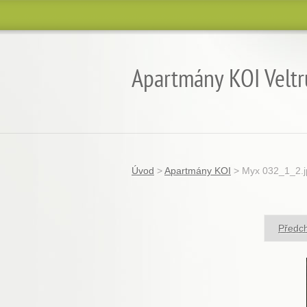
Apartmány KOI Veltr
Úvod
>
Apartmány KOI
>
Myx 032_1_2.j
Předc