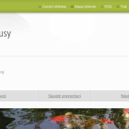
Úvodní stránka
Mapa stránek
RSS
Tisk
usy
pg
hozí
Spustit prezentaci
Násl