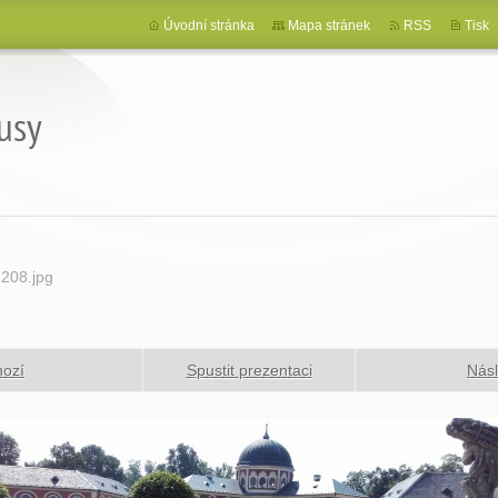
Úvodní stránka
Mapa stránek
RSS
Tisk
usy
208.jpg
hozí
Spustit prezentaci
Násl