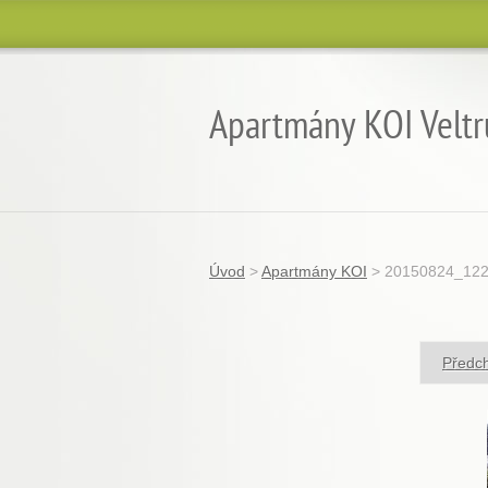
Apartmány KOI Veltr
Úvod
>
Apartmány KOI
>
20150824_122
Předc