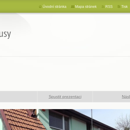
Úvodní stránka
Mapa stránek
RSS
Tisk
usy
Spustit prezentaci
Násl