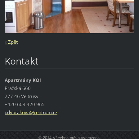
« Zpět
Kontakt
Apartmány KOI
Pražská 660
277 46 Veltrusy
+420 603 420 965
i.dvorak
ova@cent
rum.cz
© 2014 Všechna práva vyhrazena.