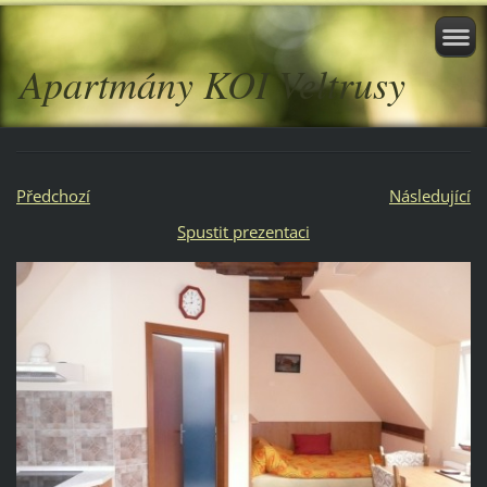
Apartmány KOI Veltrusy
Předchozí
Následující
Spustit prezentaci